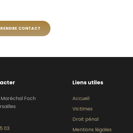
PRENDRE CONTACT
acter
Liens utiles
u Maréchal Foch
Accueil
sailles
Victimes
Droit pénal
95 03
Mentions légales