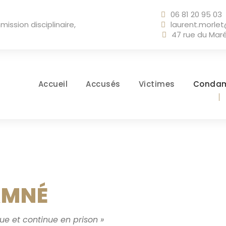
06 81 20 95 03
ssion disciplinaire,
laurent.morle
47 rue du Maré
Accueil
Accusés
Victimes
Conda
AMNÉ
e et continue en prison »