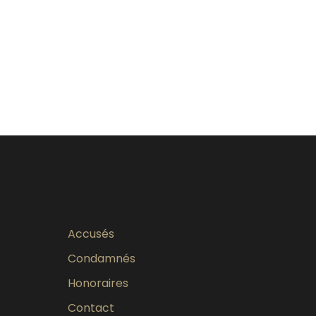
Accusés
Condamnés
Honoraires
Contact