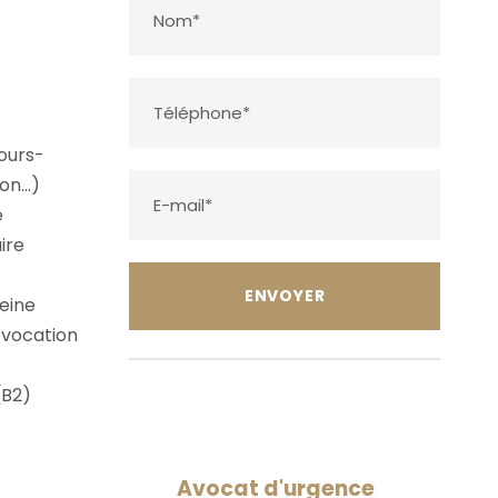
ours-
ion…)
e
ire
eine
évocation
(B2)
Avocat d'urgence