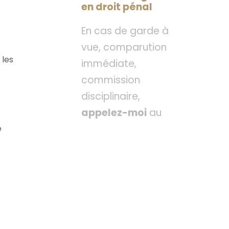
en droit pénal
En cas de garde à
vue, comparution
 les
immédiate,
commission
disciplinaire,
appelez-moi
au
e
06 81 20 95 03