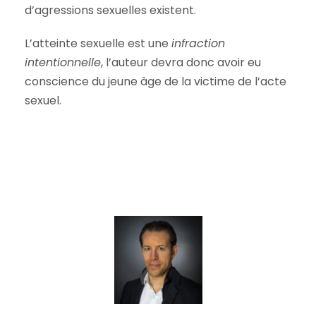
d’agressions sexuelles existent.
L’atteinte sexuelle est une
infraction
intentionnelle
, l’auteur devra donc avoir eu
conscience du jeune âge de la victime de l’acte
sexuel.